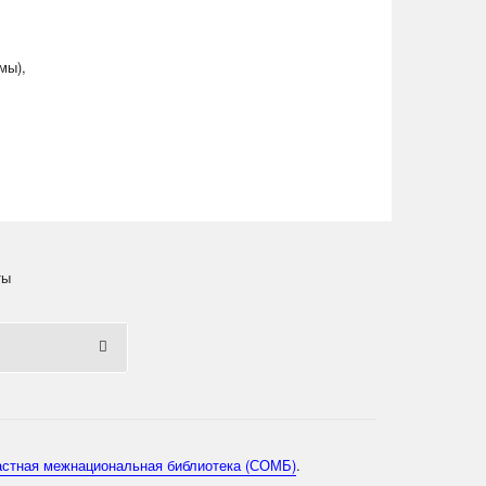
мы),
ты
астная межнациональная библиотека (СОМБ)
.