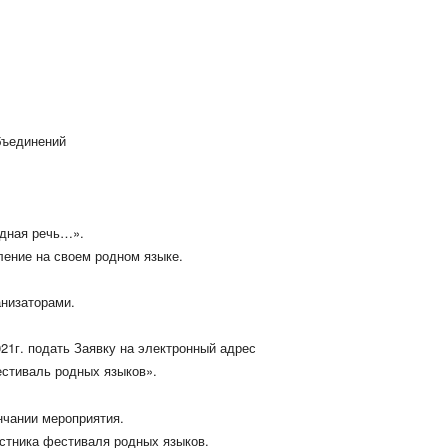
бъединений
одная речь…».
ение на своем родном языке.
анизаторами.
21г. подать Заявку на электронный адрес
стиваль родных языков».
нчании мероприятия.
стника фестиваля родных языков.