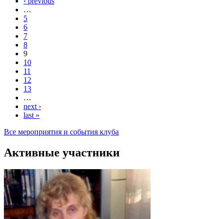
‹ previous
…
5
6
7
8
9
10
11
12
13
…
next ›
last »
Все мероприятия и события клуба
Активные участники