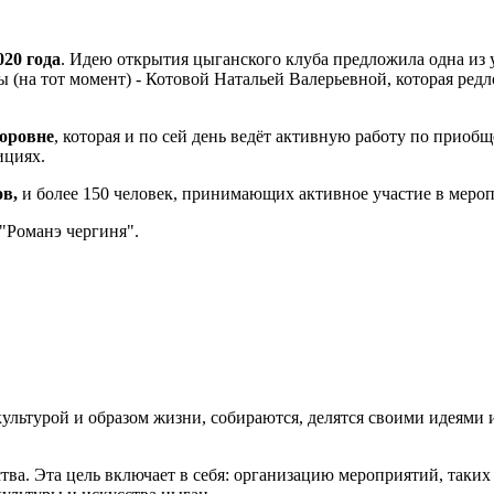
020 года
. Идею открытия цыганского клуба предложила одна из 
ы (на тот момент) - Котовой Натальей Валерьевной, которая ре
оровне
, которая и по сей день ведёт активную работу по прио
ициях.
ов,
и более 150 человек, принимающих активное участие в меро
"Романэ чергиня"
.
культурой и образом жизни, собираются, делятся своими идеями 
ва. Эта цель включает в себя: организацию мероприятий, таких 