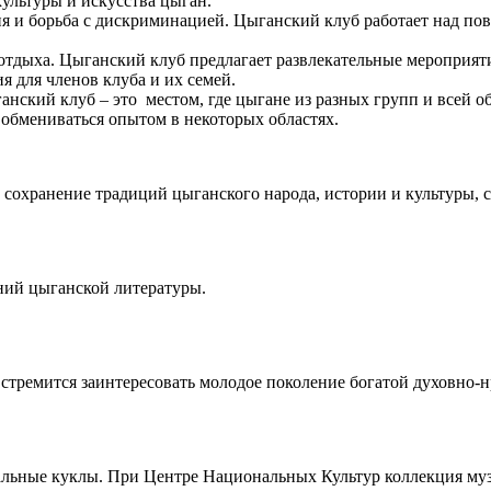
культуры и искусства цыган.
я и борьба с дискриминацией. Цыганский клуб работает над по
тдыха. Цыганский клуб предлагает развлекательные мероприяти
 для членов клуба и их семей.
анский клуб – это местом, где цыгане из разных групп и всей о
 обмениваться опытом в некоторых областях.
сохранение традиций цыганского народа, истории и культуры, 
ний цыганской литературы.
тремится заинтересовать молодое поколение богатой духовно-н
альные куклы. При Центре Национальных Культур коллекция муз