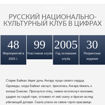
новостями и
мероприятие
будьте в курсе
событий
РУССКИЙ НАЦИОНАЛЬНО-
КУЛЬТУРНЫЙ КЛУБ В ЦИФРАХ
48
99
2005
30
Мероприятий в
Участников клуба
Год основания
Репринтные
2023 г.
клуба
издания
Старик Байкал берег дочь Ангару пуще своего сердца.
Однажды, когда Байкал заснул, бросилась Ангара бежать к
юноше Енисею. Проснулся отец, гневно всплеснул волнами,
ударил по седой горе, отломил от неё скалу и бросил вслед
убегающей дочери. Скала упала на самое горло красавице.