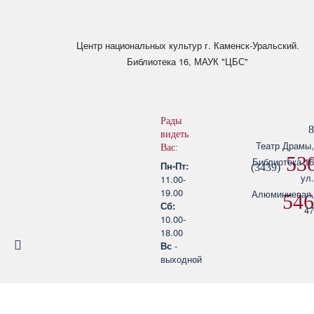
Skip to main content
Центр национальных культур
г. Каменск-Уральский.
Библиотека 16, МАУК "ЦБС"
Рады
8
видеть
Театр Драмы,
Вас:
530
Библиотека 16
Пн-Пт:
(3439)
ул.
11.00-
19.00
Алюминиевая,
546
Сб:
47
10.00-
18.00
Вс
-
выходной