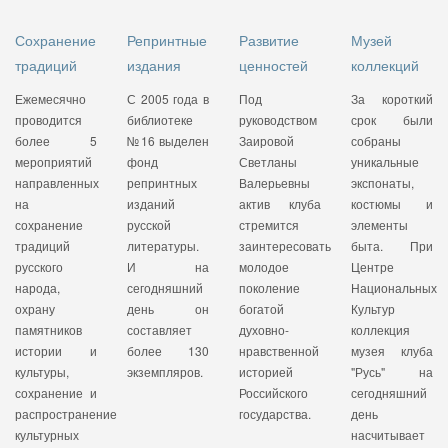
Сохранение
Репринтные
Развитие
Музей
традиций
издания
ценностей
коллекций
Ежемесячно
С 2005 года в
Под
За короткий
проводится
библиотеке
руководством
срок были
более 5
№16 выделен
Заировой
собраны
мероприятий
фонд
Светланы
уникальные
направленных
репринтных
Валерьевны
экспонаты,
на
изданий
актив клуба
костюмы и
сохранение
русской
стремится
элементы
традиций
литературы.
заинтересовать
быта. При
русского
И на
молодое
Центре
народа,
сегодняшний
поколение
Национальных
охрану
день он
богатой
Культур
памятников
составляет
духовно-
коллекция
истории и
более 13
0
нравственной
музея клуба
культуры,
экземпляров.
историей
"Русь" на
сохранение и
Российского
сегодняшний
распространение
государства.
день
культурных
насчитывает