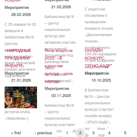
21.02.2026
Мероприятие
С радостью
28.02.2026
объявляем о
Библиотека №16
проведении
– Центр
С 25 января по 20
конкурса чтецов
национальных
февраля в
«Джалиловские
культур при
библиотеке №16-
чтения»,
активном участии
Центре
посвящённого
молодежной
национальных
«НАРОДНЫЕ
Ночь искусств
ОНЛАЙН
120-ой годовщине
Ассоциации под
культур пройдет
ПРАЗДНИКИ
2025: «В
КОНКУРС
со дня рождения
руководством
яркий творческий
ЯНВАРЯ»
единстве
"ЭТНО-КАДР"
выдающегося
своих
конкурс для юных
Мероприятие
культур - сила
Мероприятие
советского...
наставников –
художников!
21.01.2026
10.10.2025
народа»
руководителей...
Мероприятие
В Библиотеке
03.11.2025
№16 – Центре
национальных
Библиотека №16
культур стартует
[встреча клуба
– Центр
онлайн-конкурс
«Завалинка»]
национальных
«ЭТНО-КАДР»,
культур участвует
посвящённый
во Всероссийской
« first
‹ previous
1
2
3
4
5
Дню народного