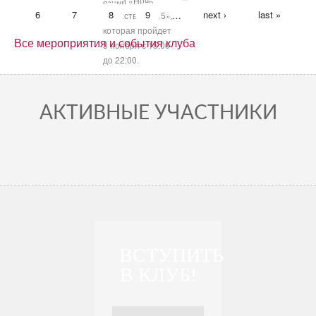
акции «Ночь
PAGES
единства.
6
7
8
9
…
next ›
last »
искусств – 2025»,
которая пройдет
Все мероприятия и события клуба
3 ноября с 15:00
до 22:00.
АКТИВНЫЕ УЧАСТНИКИ
ВСТУПИТЬ
В КЛУБ!
Ваше имя