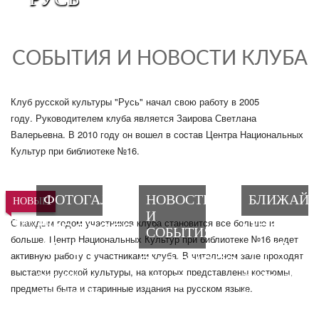
СОБЫТИЯ И НОВОСТИ КЛУБА
Клуб русской культуры "Русь" начал свою работу в 2005
году. Руководителем клуба является Заирова Светлана
Валерьевна. В 2010 году он вошел в состав Центра Национальных
Культур при библиотеке №16.
ФОТОГАЛЕРЕЯ
НОВОСТИ
БЛИЖАЙ
НОВЫЕ
И
РУССКОГО
МЕРОП
С каждым годом участников клуба становится все больше и
ФУНКЦИИ
СОБЫТИЯ
больше. Центр Национальных Культур при библиотеке №16 ведет
КЛУБА
КЛУБА
РУССКОГО
активную работу с участниками клуба. В читальном зале проходят
выставки русской культуры, на которых представлены костюмы,
КЛУБА
Фотографии с
Узнайте, когда
предметы быта и старинные издания на русском языке.
мероприятий и
будет
праздников
Следите за
ближайшее