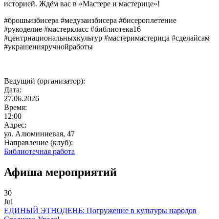
историей. Ждём вас в «Мастере и мастерице»!
#брошьизбисера #медузаизбисера #бисероплетение
#рукоделие #мастеркласс #библиотека16
#центрнациональныхкультур #мастеримастерица #сделайсам
#украшенияручнойработы
Ведущий (организатор):
Дата:
27.06.2026
Время:
12:00
Адрес:
ул. Алюминиевая, 47
Направление (клуб):
Библиотечная работа
Афиша мероприятий
30
Jul
ЕДИНЫЙ ЭТНОДЕНЬ: Погружение в культуры народов