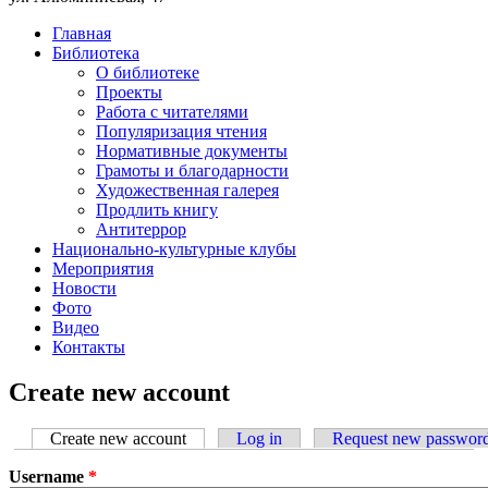
Главная
Библиотека
О библиотеке
Проекты
Работа с читателями
Популяризация чтения
Нормативные документы
Грамоты и благодарности
Художественная галерея
Продлить книгу
Антитеррор
Национально-культурные клубы
Мероприятия
Новости
Фото
Видео
Контакты
Create new account
Create new account
(active tab)
Log in
Request new passwor
Primary tabs
Username
*