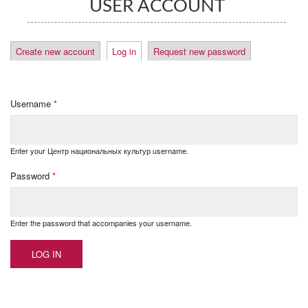
USER ACCOUNT
PRIMARY TABS
Create new account
Log in
(active tab)
Request new password
Username
*
Enter your Центр национальных культур username.
Password
*
Enter the password that accompanies your username.