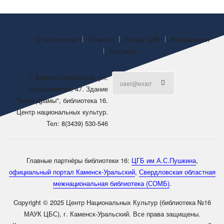
О библиотеке
Проекты
Клубы ЦНК
Фотогалерея
Контакты
г. Каменск-Уральский, ул.
Алюминиевая, 47. Здание
"Театр Драмы", библиотека 16.
Центр национальных культур.
Тел: 8(3439) 530-546
Главные партнёры библиотеки 16:
ЦГБ им А.С.Пушкина
,
официальный портал Каменск-Уральский
,
Свердловская областная
межнациональная библиотека (СОМБ)
.
Copyright © 2025 Центр Национальных Культур (библиотека №16
МАУК ЦБС), г. Каменск-Уральский. Все права защищены.