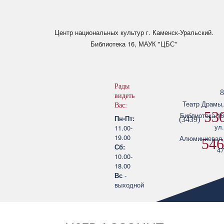
Skip to main content
Центр национальных культур
г. Каменск-Уральский.
Библиотека 16, МАУК "ЦБС"
Рады
8
видеть
Театр Драмы,
Вас:
530
Библиотека 16
Пн-Пт:
(3439)
ул.
11.00-
19.00
Алюминиевая,
546
Сб:
47
10.00-
18.00
Вс
-
выходной